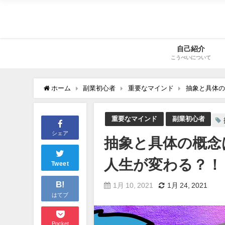
自己紹介
こうぺいについて
ホーム
副業初心者
重要なマインド
抽象と具体の
重要なマインド
副業初心者
シェア
抽象と具体の概念
人生が変わる？！
Tweet
B!
1月 10, 2021
1月 24, 2021
はてブ
Pocket