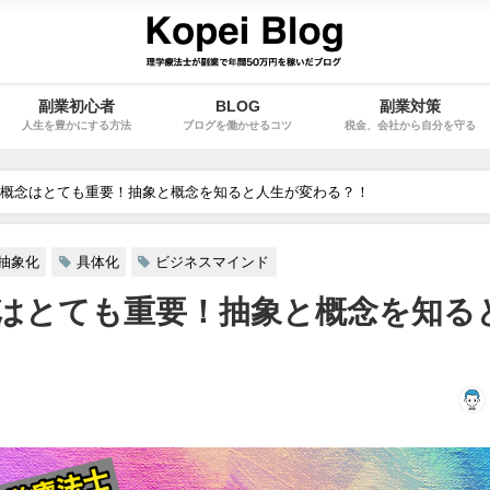
副業初心者
BLOG
副業対策
人生を豊かにする方法
ブログを働かせるコツ
税金、会社から自分を守る
概念はとても重要！抽象と概念を知ると人生が変わる？！
抽象化
具体化
ビジネスマインド
はとても重要！抽象と概念を知る