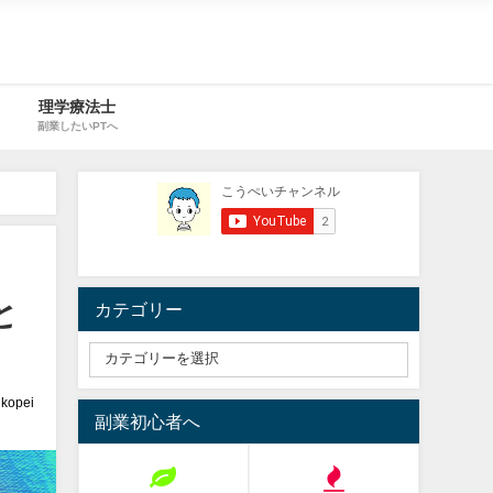
理学療法士
副業したいPTへ
と
カテゴリー
kopei
副業初心者へ