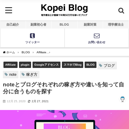
自己紹介
副業初心者
BLOG
副業対策
理学療法士
ツイッター
お問い合わせ
ホーム
BLOG
Affiliate
noteとブログそれぞれの稼ぎ方や違いを知って自分に合
Affiliate
plugin
Googleアドセンス
スマホでBlog
BLOG
ブログ
note
稼ぎ方
noteとブログそれぞれの稼ぎ方や違いを知って自
分に合うものを探す
12月 25, 2020
2月 27, 2021